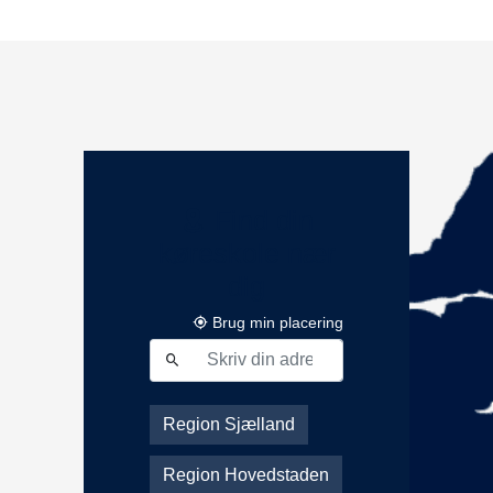
Find din
køreskole nær
dig
Brug min placering
Region Sjælland
Region Hovedstaden