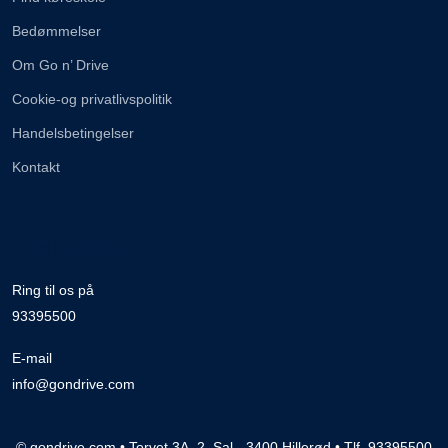
Bedømmelser
Om Go n’ Drive
Cookie-og privatlivspolitik
Handelsbetingelser
Kontakt
Brug for hjælp
Ring til os på
93395500
E-mail
info@gondrive.com
© gondrive.com • Torvet 3A, 2. Sal - 3400 Hillerød • Tlf. 93395500